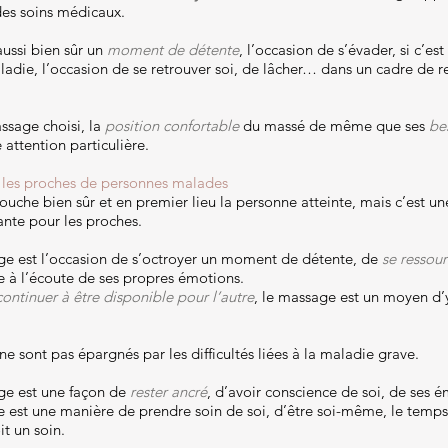
des soins médicaux.
aussi bien sûr un
moment de détente
, l’occasion de s’évader, si c’es
ladie, l’occasion de se retrouver soi, de lâcher… dans un cadre de r
ssage choisi, la
position confortable
du massé de même que ses
be
 attention particulière.
t les proches de personnes malades
ouche bien sûr et en premier lieu la personne atteinte, mais c’est u
nte pour les proches.
ge est l’occasion de s’octroyer un moment de détente, de
se ressour
re à l’écoute de ses propres émotions.
continuer à être disponible pour l’autre
, le massage est un moyen d’
ne sont pas épargnés par les difficultés liées à la maladie grave.
ge est une façon de
rester ancré
, d’avoir conscience de soi, de ses é
e est une manière de prendre soin de soi, d’être soi-même, le temps
it un soin.