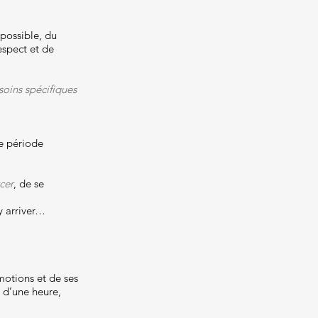
t possible, du
espect et de
soins spécifiques
ne période
cer
, de se
y arriver…
motions et de ses
 d’une heure,