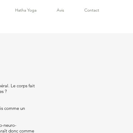
Hatha Yoga
Avis
Contact
ral. Le corps fait
es ?
fois comme un
ho-neuro-
araît donc comme